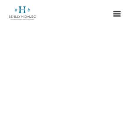
¿Cuál es el secreto
de las campañas
de publicidad más
exitosas?
Autor:
Benlly Hidalgo